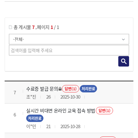
게시물 검색
,
총 게시물
7
페이지
1
/ 1
국가회계의 활용 과정 목록 으로 번호, 제목, 작성자, 조회수, 등록 일로 나열 되고 있습니다.
수료증 발급 문의
답변(1)
처리완료
7
조*진
26
2025-10-30
실시간 비대면 온라인 교육 접속 방법
답변(1)
6
처리완료
이*민
21
2025-10-28