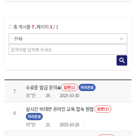
게시물 검색
,
총 게시물
7
페이지
1
/ 1
국가회계의 활용 과정 목록 으로 번호, 제목, 작성자, 조회수, 등록 일로 나열 되고 있습니다.
수료증 발급 문의
답변(1)
처리완료
7
조*진
26
2025-10-30
실시간 비대면 온라인 교육 접속 방법
답변(1)
6
처리완료
이*민
21
2025-10-28