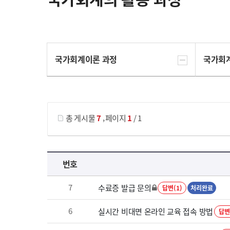
국가회계이론 과정
국가회
게시물 검색
,
총 게시물
7
페이지
1
/ 1
국가회계의 활용 과정 목록 으로 번호, 제목, 작성자, 조회수, 등록 일로 나열 되고 있습니다.
번호
7
수료증 발급 문의
답변(1)
처리완료
6
실시간 비대면 온라인 교육 접속 방법
답변