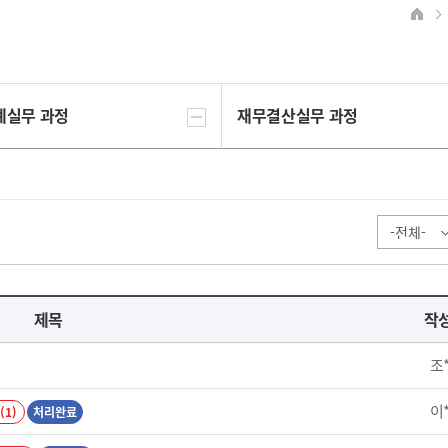
계실무 과정
재무결산실무 과정
제목
작
조
이
(1)
처리완료