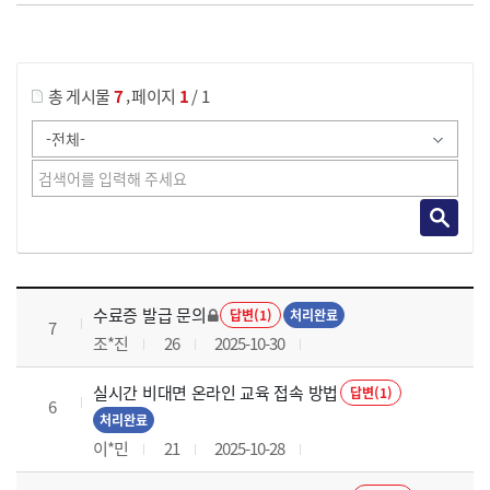
게시물 검색
,
총 게시물
7
페이지
1
/ 1
국가회계의 활용 과정 목록 으로 번호, 제목, 작성자, 조회수, 등록 일로 나열 되고 있습니다.
수료증 발급 문의
답변(1)
처리완료
7
조*진
26
2025-10-30
실시간 비대면 온라인 교육 접속 방법
답변(1)
6
처리완료
이*민
21
2025-10-28