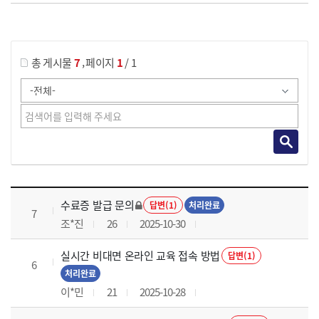
게시물 검색
,
총 게시물
7
페이지
1
/ 1
국가회계의 활용 과정 목록 으로 번호, 제목, 작성자, 조회수, 등록 일로 나열 되고 있습니다.
수료증 발급 문의
답변(1)
처리완료
7
조*진
26
2025-10-30
실시간 비대면 온라인 교육 접속 방법
답변(1)
6
처리완료
이*민
21
2025-10-28