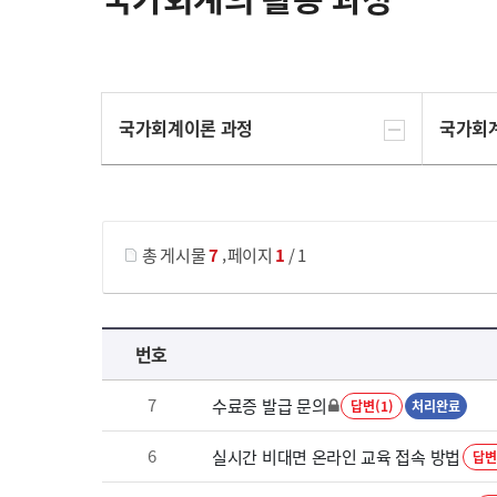
국가회계이론 과정
국가회
게시물 검색
,
총 게시물
7
페이지
1
/ 1
국가회계의 활용 과정 목록 으로 번호, 제목, 작성자, 조회수, 등록 일로 나열 되고 있습니다.
번호
7
수료증 발급 문의
답변(1)
처리완료
6
실시간 비대면 온라인 교육 접속 방법
답변