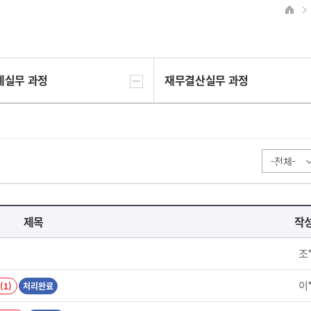
계실무 과정
재무결산실무 과정
제목
작
조
이
(1)
처리완료