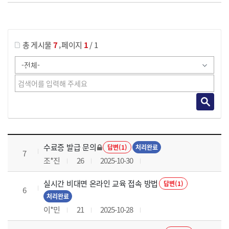
게시물 검색
,
총 게시물
7
페이지
1
/ 1
국가회계의 활용 과정 목록 으로 번호, 제목, 작성자, 조회수, 등록 일로 나열 되고 있습니다.
수료증 발급 문의
답변(1)
처리완료
7
조*진
26
2025-10-30
실시간 비대면 온라인 교육 접속 방법
답변(1)
6
처리완료
이*민
21
2025-10-28