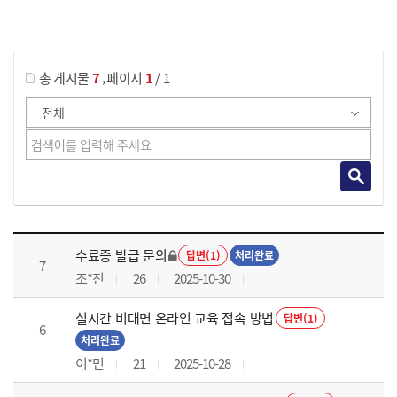
게시물 검색
,
총 게시물
7
페이지
1
/ 1
국가회계의 활용 과정 목록 으로 번호, 제목, 작성자, 조회수, 등록 일로 나열 되고 있습니다.
수료증 발급 문의
답변(1)
처리완료
7
조*진
26
2025-10-30
실시간 비대면 온라인 교육 접속 방법
답변(1)
6
처리완료
이*민
21
2025-10-28