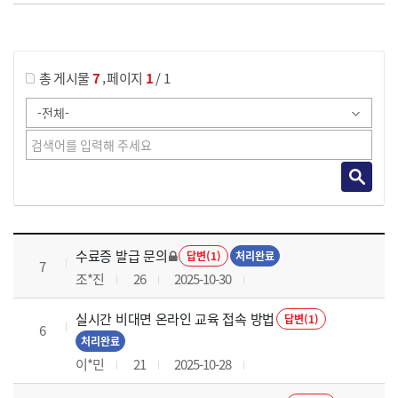
게시물 검색
,
총 게시물
7
페이지
1
/ 1
국가회계의 활용 과정 목록 으로 번호, 제목, 작성자, 조회수, 등록 일로 나열 되고 있습니다.
수료증 발급 문의
답변(1)
처리완료
7
조*진
26
2025-10-30
실시간 비대면 온라인 교육 접속 방법
답변(1)
6
처리완료
이*민
21
2025-10-28