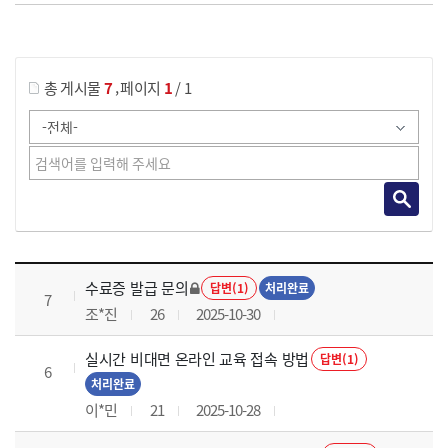
게시물 검색
,
총 게시물
7
페이지
1
/ 1
국가회계의 활용 과정 목록 으로 번호, 제목, 작성자, 조회수, 등록 일로 나열 되고 있습니다.
수료증 발급 문의
답변(1)
처리완료
7
조*진
26
2025-10-30
실시간 비대면 온라인 교육 접속 방법
답변(1)
6
처리완료
이*민
21
2025-10-28