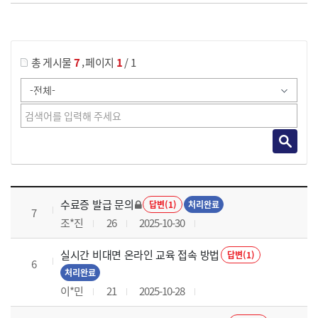
게시물 검색
,
총 게시물
7
페이지
1
/ 1
국가회계의 활용 과정 목록 으로 번호, 제목, 작성자, 조회수, 등록 일로 나열 되고 있습니다.
수료증 발급 문의
답변(1)
처리완료
7
조*진
26
2025-10-30
실시간 비대면 온라인 교육 접속 방법
답변(1)
6
처리완료
이*민
21
2025-10-28