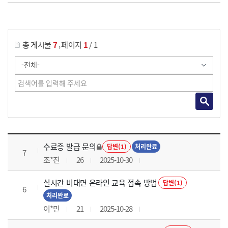
게시물 검색
,
총 게시물
7
페이지
1
/ 1
국가회계의 활용 과정 목록 으로 번호, 제목, 작성자, 조회수, 등록 일로 나열 되고 있습니다.
수료증 발급 문의
답변(1)
처리완료
7
조*진
26
2025-10-30
실시간 비대면 온라인 교육 접속 방법
답변(1)
6
처리완료
이*민
21
2025-10-28