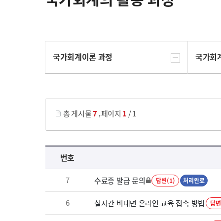
국가회계이론 과정
국가회
게시물 검색
,
총 게시물
7
페이지
1
/ 1
국가회계의 활용 과정 목록 으로 번호, 제목, 작성자, 조회수, 등록 일로 나열 되고 있습니다.
번호
7
수료증 발급 문의
답변(1)
처리완료
6
실시간 비대면 온라인 교육 접속 방법
답변