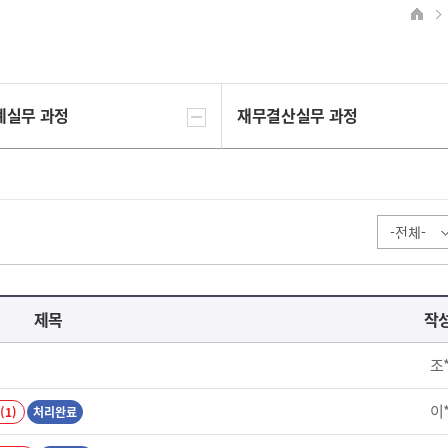
계실무 과정
재무결산실무 과정
제목
작
조
이
(1)
처리완료