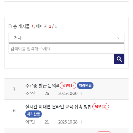
게시물 검색
,
총 게시물
7
페이지
1
/ 1
국가회계의 활용 과정 목록 으로 번호, 제목, 작성자, 조회수, 등록 일로 나열 되고 있습니다.
수료증 발급 문의
답변(1)
처리완료
7
조*진
26
2025-10-30
실시간 비대면 온라인 교육 접속 방법
답변(1)
6
처리완료
이*민
21
2025-10-28