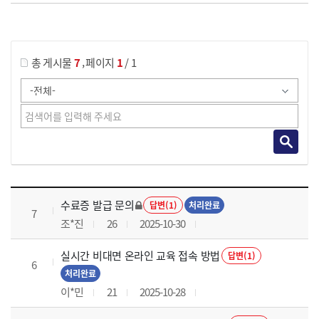
게시물 검색
,
총 게시물
7
페이지
1
/ 1
국가회계의 활용 과정 목록 으로 번호, 제목, 작성자, 조회수, 등록 일로 나열 되고 있습니다.
수료증 발급 문의
답변(1)
처리완료
7
조*진
26
2025-10-30
실시간 비대면 온라인 교육 접속 방법
답변(1)
6
처리완료
이*민
21
2025-10-28