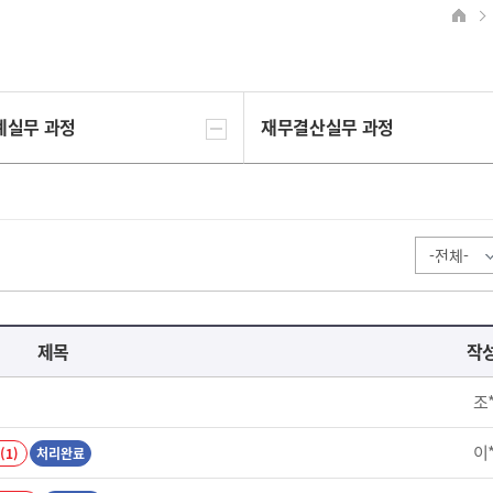
계실무 과정
재무결산실무 과정
제목
작
조
이
(1)
처리완료