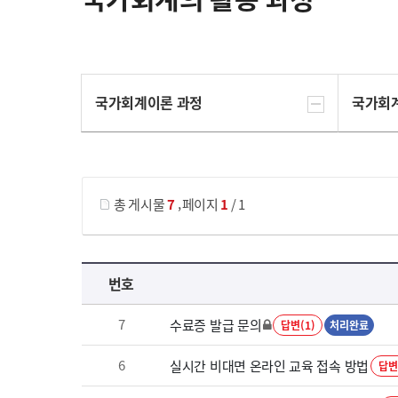
국가회계이론 과정
국가회
게시물 검색
,
총 게시물
7
페이지
1
/ 1
국가회계의 활용 과정 목록 으로 번호, 제목, 작성자, 조회수, 등록 일로 나열 되고 있습니다.
번호
7
수료증 발급 문의
답변(1)
처리완료
6
실시간 비대면 온라인 교육 접속 방법
답변