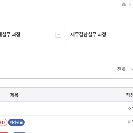
계실무 과정
재무결산실무 과정
제목
작
조
이
(1)
처리완료