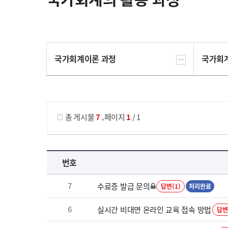
국가회계이론 과정
국가회
게시물 검색
,
총 게시물
7
페이지
1
/ 1
국가회계의 활용 과정 목록 으로 번호, 제목, 작성자, 조회수, 등록 일로 나열 되고 있습니다.
번호
7
수료증 발급 문의
답변(1)
처리완료
6
실시간 비대면 온라인 교육 접속 방법
답변