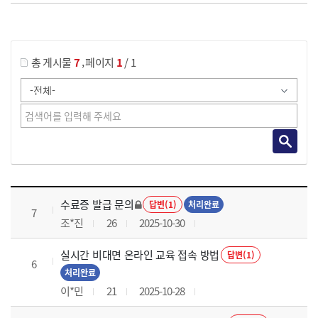
게시물 검색
,
총 게시물
7
페이지
1
/ 1
국가회계의 활용 과정 목록 으로 번호, 제목, 작성자, 조회수, 등록 일로 나열 되고 있습니다.
수료증 발급 문의
답변(1)
처리완료
7
조*진
26
2025-10-30
실시간 비대면 온라인 교육 접속 방법
답변(1)
6
처리완료
이*민
21
2025-10-28