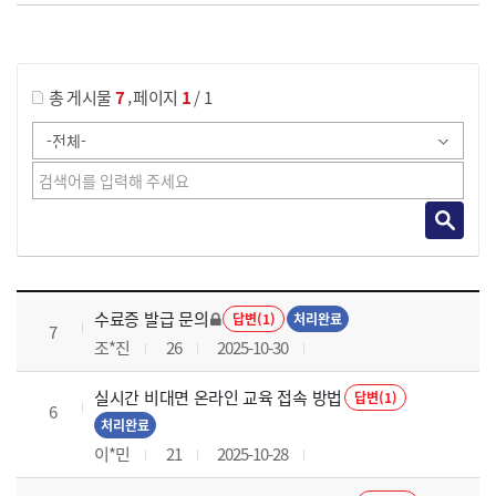
게시물 검색
,
총 게시물
7
페이지
1
/ 1
국가회계의 활용 과정 목록 으로 번호, 제목, 작성자, 조회수, 등록 일로 나열 되고 있습니다.
수료증 발급 문의
답변(1)
처리완료
7
조*진
26
2025-10-30
실시간 비대면 온라인 교육 접속 방법
답변(1)
6
처리완료
이*민
21
2025-10-28