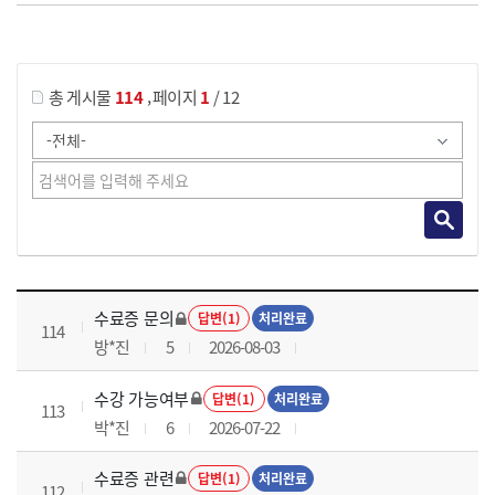
게시물 검색
,
총 게시물
114
페이지
1
/ 12
국가회계이론 과정 목록 으로 번호, 제목, 작성자, 조회수, 등록 일로 나열 되고 있습니다.
수료증 문의
답변(1)
처리완료
114
방*진
5
2026-08-03
수강 가능여부
답변(1)
처리완료
113
박*진
6
2026-07-22
수료증 관련
답변(1)
처리완료
112