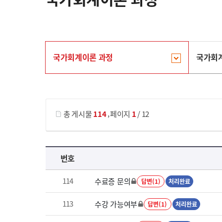
국가회계이론 과정
국가회
게시물 검색
,
총 게시물
114
페이지
1
/ 12
국가회계이론 과정 목록 으로 번호, 제목, 작성자, 조회수, 등록 일로 나열 되고 있습니다.
번호
114
수료증 문의
답변(1)
처리완료
113
수강 가능여부
답변(1)
처리완료