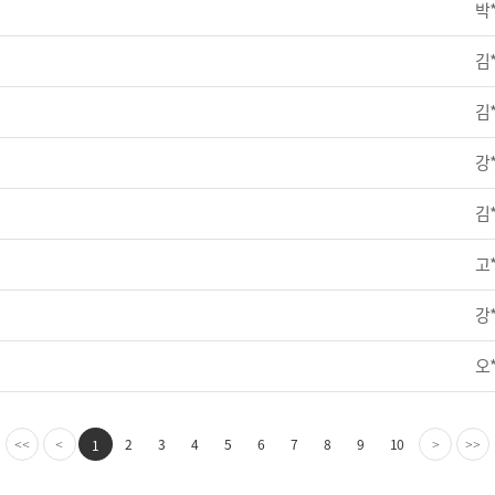
박
김
김
강
김
고
강
오
2
3
4
5
6
7
8
9
10
1
<<
<
>
>>