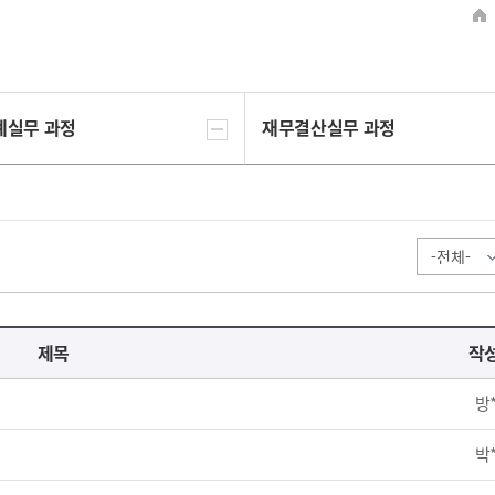
계실무 과정
재무결산실무 과정
제목
작
방
박