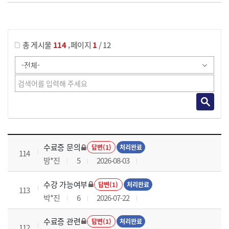
게시물 검색
,
총 게시물
114
페이지
1
/ 12
국가회계이론 과정 목록 으로 번호, 제목, 작성자, 조회수, 등록 일로 나열 되고 있습니다.
수료증 문의
답변(1)
처리완료
114
방*진
5
2026-08-03
수강 가능여부
답변(1)
처리완료
113
박*진
6
2026-07-22
수료증 관련
답변(1)
처리완료
112