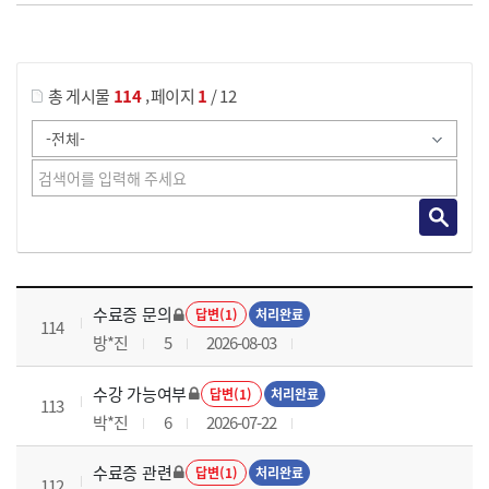
게시물 검색
,
총 게시물
114
페이지
1
/ 12
국가회계이론 과정 목록 으로 번호, 제목, 작성자, 조회수, 등록 일로 나열 되고 있습니다.
수료증 문의
답변(1)
처리완료
114
방*진
5
2026-08-03
수강 가능여부
답변(1)
처리완료
113
박*진
6
2026-07-22
수료증 관련
답변(1)
처리완료
112