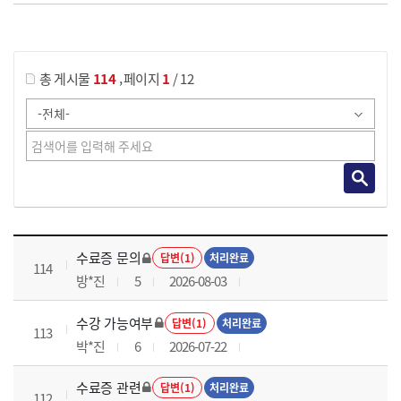
게시물 검색
,
총 게시물
114
페이지
1
/ 12
국가회계이론 과정 목록 으로 번호, 제목, 작성자, 조회수, 등록 일로 나열 되고 있습니다.
수료증 문의
답변(1)
처리완료
114
방*진
5
2026-08-03
수강 가능여부
답변(1)
처리완료
113
박*진
6
2026-07-22
수료증 관련
답변(1)
처리완료
112