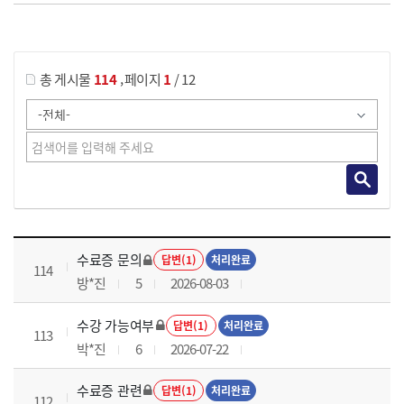
게시물 검색
,
총 게시물
114
페이지
1
/ 12
국가회계이론 과정 목록 으로 번호, 제목, 작성자, 조회수, 등록 일로 나열 되고 있습니다.
수료증 문의
답변(1)
처리완료
114
방*진
5
2026-08-03
수강 가능여부
답변(1)
처리완료
113
박*진
6
2026-07-22
수료증 관련
답변(1)
처리완료
112