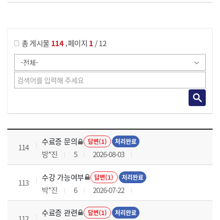
게시물 검색
,
총 게시물
114
페이지
1
/ 12
국가회계이론 과정 목록 으로 번호, 제목, 작성자, 조회수, 등록 일로 나열 되고 있습니다.
수료증 문의
답변(1)
처리완료
114
방*진
5
2026-08-03
수강 가능여부
답변(1)
처리완료
113
박*진
6
2026-07-22
수료증 관련
답변(1)
처리완료
112