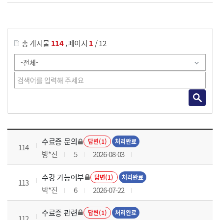
게시물 검색
,
총 게시물
114
페이지
1
/ 12
국가회계이론 과정 목록 으로 번호, 제목, 작성자, 조회수, 등록 일로 나열 되고 있습니다.
수료증 문의
답변(1)
처리완료
114
방*진
5
2026-08-03
수강 가능여부
답변(1)
처리완료
113
박*진
6
2026-07-22
수료증 관련
답변(1)
처리완료
112