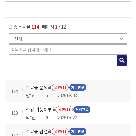
게시물 검색
,
총 게시물
114
페이지
1
/ 12
국가회계이론 과정 목록 으로 번호, 제목, 작성자, 조회수, 등록 일로 나열 되고 있습니다.
수료증 문의
답변(1)
처리완료
114
방*진
5
2026-08-03
수강 가능여부
답변(1)
처리완료
113
박*진
6
2026-07-22
수료증 관련
답변(1)
처리완료
112