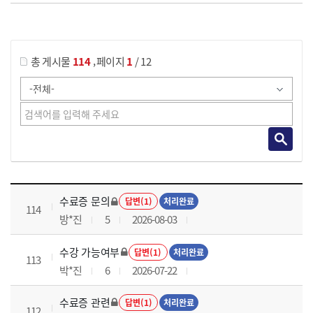
게시물 검색
,
총 게시물
114
페이지
1
/ 12
국가회계이론 과정 목록 으로 번호, 제목, 작성자, 조회수, 등록 일로 나열 되고 있습니다.
수료증 문의
답변(1)
처리완료
114
방*진
5
2026-08-03
수강 가능여부
답변(1)
처리완료
113
박*진
6
2026-07-22
수료증 관련
답변(1)
처리완료
112