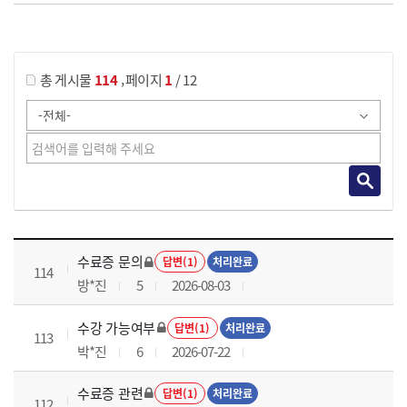
게시물 검색
,
총 게시물
114
페이지
1
/ 12
국가회계이론 과정 목록 으로 번호, 제목, 작성자, 조회수, 등록 일로 나열 되고 있습니다.
수료증 문의
답변(1)
처리완료
114
방*진
5
2026-08-03
수강 가능여부
답변(1)
처리완료
113
박*진
6
2026-07-22
수료증 관련
답변(1)
처리완료
112