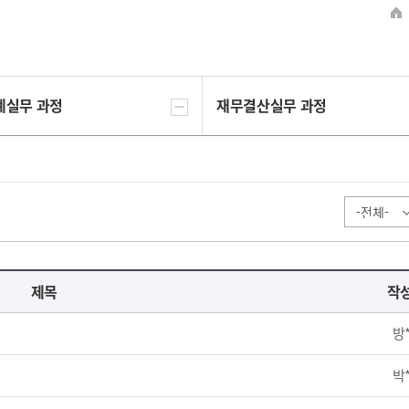
계실무 과정
재무결산실무 과정
제목
작
방
박