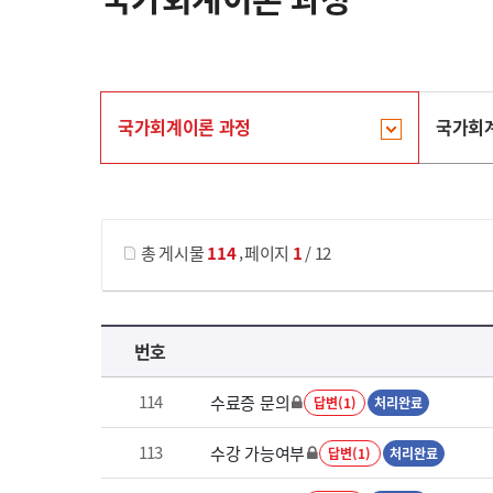
국가회계이론 과정
국가회
게시물 검색
,
총 게시물
114
페이지
1
/ 12
국가회계이론 과정 목록 으로 번호, 제목, 작성자, 조회수, 등록 일로 나열 되고 있습니다.
번호
114
수료증 문의
답변(1)
처리완료
113
수강 가능여부
답변(1)
처리완료