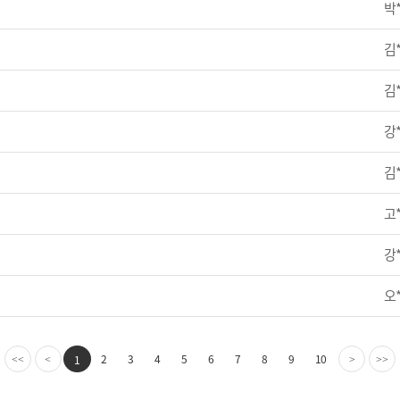
박
김
김
강
김
고
강
오
2
3
4
5
6
7
8
9
10
1
<<
<
>
>>