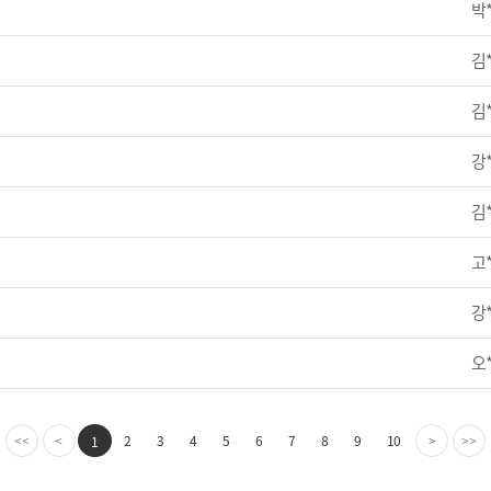
박
김
김
강
김
고
강
오
2
3
4
5
6
7
8
9
10
1
<<
<
>
>>