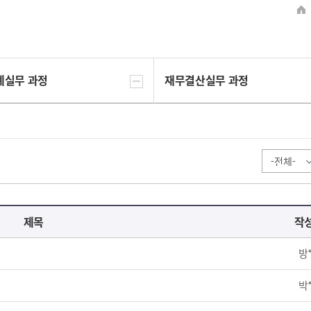
계실무 과정
재무결산실무 과정
제목
작
방
박