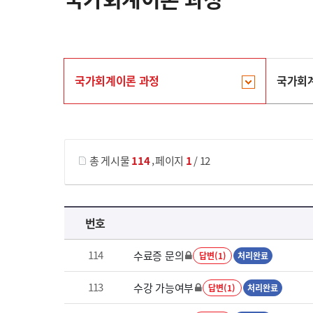
국가회계이론 과정
국가회
게시물 검색
,
총 게시물
114
페이지
1
/ 12
국가회계이론 과정 목록 으로 번호, 제목, 작성자, 조회수, 등록 일로 나열 되고 있습니다.
번호
114
수료증 문의
답변(1)
처리완료
113
수강 가능여부
답변(1)
처리완료