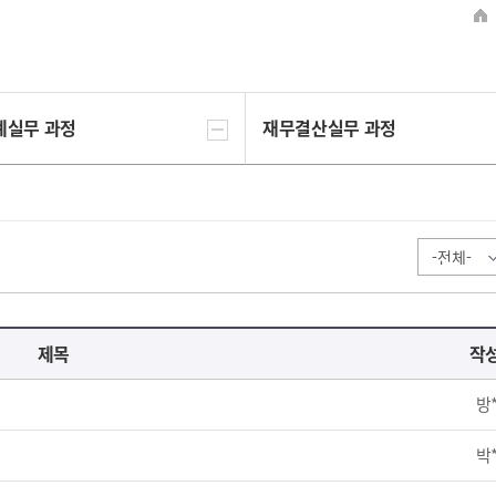
계실무 과정
재무결산실무 과정
제목
작
방
박