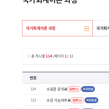
국가회계이론 과정
국가회
게시물 검색
,
총 게시물
114
페이지
1
/ 12
국가회계이론 과정 목록 으로 번호, 제목, 작성자, 조회수, 등록 일로 나열 되고 있습니다.
번호
114
수료증 문의
답변(1)
처리완료
113
수강 가능여부
답변(1)
처리완료