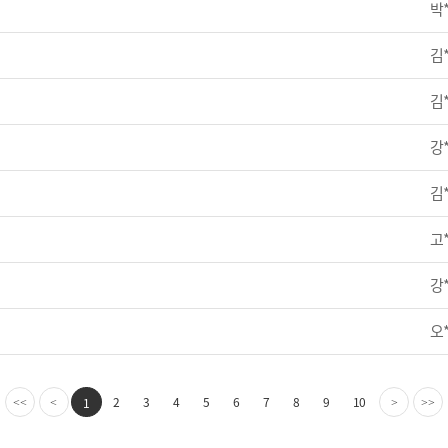
박
김
김
강
김
고
강
오
2
3
4
5
6
7
8
9
10
1
<<
<
>
>>