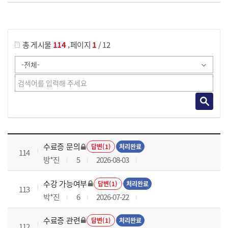
게시물 검색
,
총 게시물
114
페이지
1
/ 12
국가회계이론 과정 목록 으로 번호, 제목, 작성자, 조회수, 등록 일로 나열 되고 있습니다.
수료증 문의
답변(1)
처리완료
114
방*진
5
2026-08-03
수강 가능여부
답변(1)
처리완료
113
박*진
6
2026-07-22
수료증 관련
답변(1)
처리완료
112