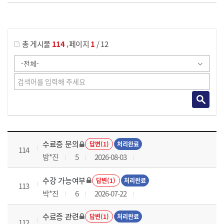
게시물 검색
,
총 게시물
114
페이지
1
/ 12
국가회계이론 과정 목록 으로 번호, 제목, 작성자, 조회수, 등록 일로 나열 되고 있습니다.
수료증 문의
답변(1)
처리완료
114
방*진
5
2026-08-03
수강 가능여부
답변(1)
처리완료
113
박*진
6
2026-07-22
수료증 관련
답변(1)
처리완료
112