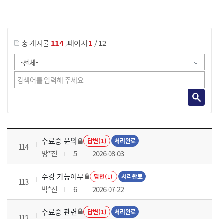
게시물 검색
,
총 게시물
114
페이지
1
/ 12
국가회계이론 과정 목록 으로 번호, 제목, 작성자, 조회수, 등록 일로 나열 되고 있습니다.
수료증 문의
답변(1)
처리완료
114
방*진
5
2026-08-03
수강 가능여부
답변(1)
처리완료
113
박*진
6
2026-07-22
수료증 관련
답변(1)
처리완료
112