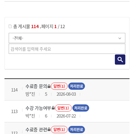
게시물 검색
,
총 게시물
114
페이지
1
/ 12
국가회계이론 과정 목록 으로 번호, 제목, 작성자, 조회수, 등록 일로 나열 되고 있습니다.
수료증 문의
답변(1)
처리완료
114
방*진
5
2026-08-03
수강 가능여부
답변(1)
처리완료
113
박*진
6
2026-07-22
수료증 관련
답변(1)
처리완료
112