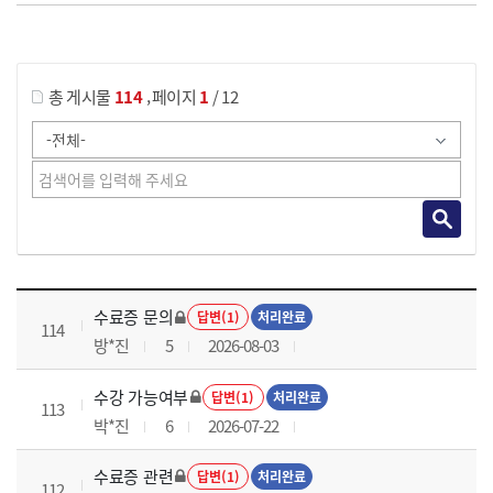
게시물 검색
,
총 게시물
114
페이지
1
/ 12
국가회계이론 과정 목록 으로 번호, 제목, 작성자, 조회수, 등록 일로 나열 되고 있습니다.
수료증 문의
답변(1)
처리완료
114
방*진
5
2026-08-03
수강 가능여부
답변(1)
처리완료
113
박*진
6
2026-07-22
수료증 관련
답변(1)
처리완료
112