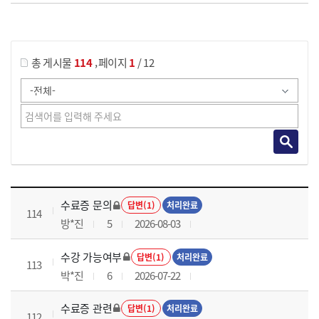
게시물 검색
,
총 게시물
114
페이지
1
/ 12
국가회계이론 과정 목록 으로 번호, 제목, 작성자, 조회수, 등록 일로 나열 되고 있습니다.
수료증 문의
답변(1)
처리완료
114
방*진
5
2026-08-03
수강 가능여부
답변(1)
처리완료
113
박*진
6
2026-07-22
수료증 관련
답변(1)
처리완료
112