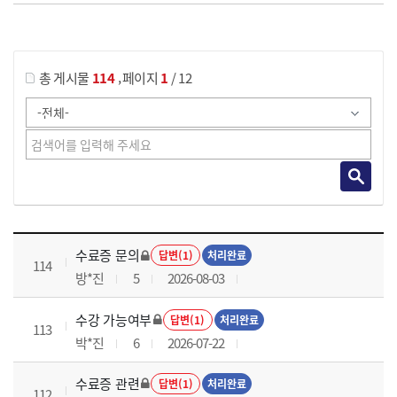
게시물 검색
,
총 게시물
114
페이지
1
/ 12
국가회계이론 과정 목록 으로 번호, 제목, 작성자, 조회수, 등록 일로 나열 되고 있습니다.
수료증 문의
답변(1)
처리완료
114
방*진
5
2026-08-03
수강 가능여부
답변(1)
처리완료
113
박*진
6
2026-07-22
수료증 관련
답변(1)
처리완료
112