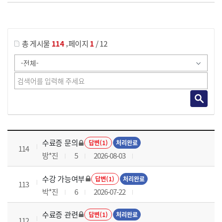
게시물 검색
,
총 게시물
114
페이지
1
/ 12
국가회계이론 과정 목록 으로 번호, 제목, 작성자, 조회수, 등록 일로 나열 되고 있습니다.
수료증 문의
답변(1)
처리완료
114
방*진
5
2026-08-03
수강 가능여부
답변(1)
처리완료
113
박*진
6
2026-07-22
수료증 관련
답변(1)
처리완료
112