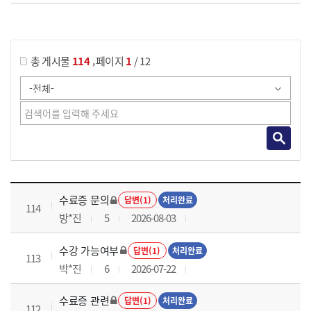
게시물 검색
,
총 게시물
114
페이지
1
/ 12
국가회계이론 과정 목록 으로 번호, 제목, 작성자, 조회수, 등록 일로 나열 되고 있습니다.
수료증 문의
답변(1)
처리완료
114
방*진
5
2026-08-03
수강 가능여부
답변(1)
처리완료
113
박*진
6
2026-07-22
수료증 관련
답변(1)
처리완료
112