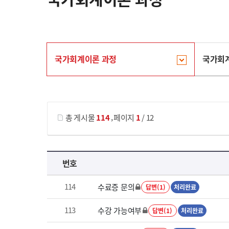
국가회계이론 과정
국가회
게시물 검색
,
총 게시물
114
페이지
1
/ 12
국가회계이론 과정 목록 으로 번호, 제목, 작성자, 조회수, 등록 일로 나열 되고 있습니다.
번호
114
수료증 문의
답변(1)
처리완료
113
수강 가능여부
답변(1)
처리완료