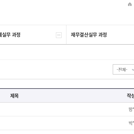
계실무 과정
재무결산실무 과정
제목
작
방
박