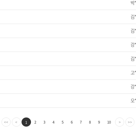
박
김
김
강
김
고
강
오
2
3
4
5
6
7
8
9
10
1
<<
<
>
>>