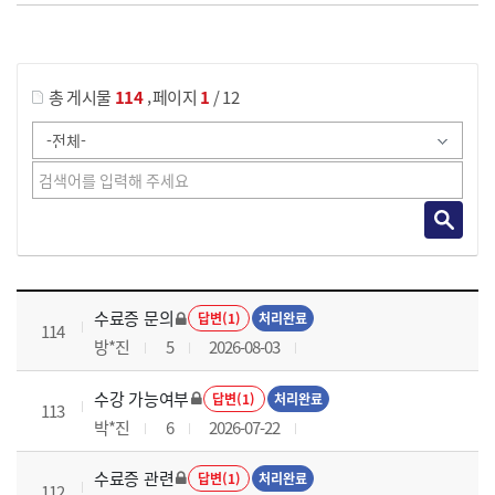
게시물 검색
,
총 게시물
114
페이지
1
/ 12
국가회계이론 과정 목록 으로 번호, 제목, 작성자, 조회수, 등록 일로 나열 되고 있습니다.
수료증 문의
답변(1)
처리완료
114
방*진
5
2026-08-03
수강 가능여부
답변(1)
처리완료
113
박*진
6
2026-07-22
수료증 관련
답변(1)
처리완료
112