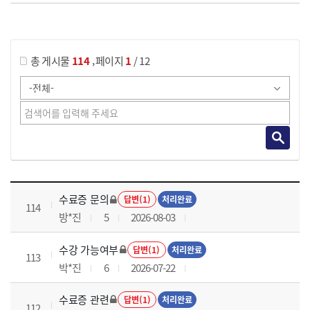
게시물 검색
,
총 게시물
114
페이지
1
/ 12
국가회계이론 과정 목록 으로 번호, 제목, 작성자, 조회수, 등록 일로 나열 되고 있습니다.
수료증 문의
답변(1)
처리완료
114
방*진
5
2026-08-03
수강 가능여부
답변(1)
처리완료
113
박*진
6
2026-07-22
수료증 관련
답변(1)
처리완료
112