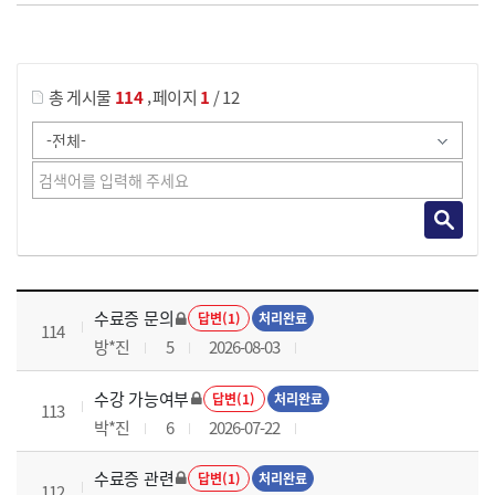
게시물 검색
,
총 게시물
114
페이지
1
/ 12
국가회계이론 과정 목록 으로 번호, 제목, 작성자, 조회수, 등록 일로 나열 되고 있습니다.
수료증 문의
답변(1)
처리완료
114
방*진
5
2026-08-03
수강 가능여부
답변(1)
처리완료
113
박*진
6
2026-07-22
수료증 관련
답변(1)
처리완료
112