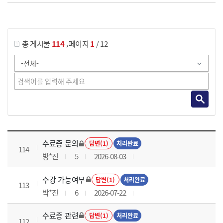
게시물 검색
,
총 게시물
114
페이지
1
/ 12
국가회계이론 과정 목록 으로 번호, 제목, 작성자, 조회수, 등록 일로 나열 되고 있습니다.
수료증 문의
답변(1)
처리완료
114
방*진
5
2026-08-03
수강 가능여부
답변(1)
처리완료
113
박*진
6
2026-07-22
수료증 관련
답변(1)
처리완료
112