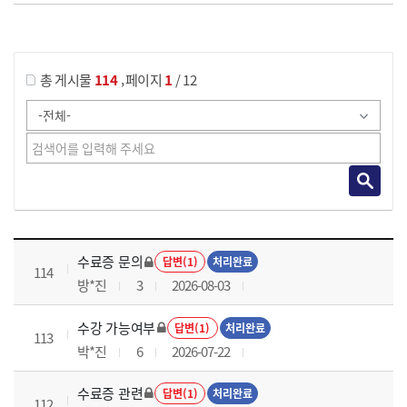
게시물 검색
,
총 게시물
114
페이지
1
/ 12
국가회계이론 과정 목록 으로 번호, 제목, 작성자, 조회수, 등록 일로 나열 되고 있습니다.
수료증 문의
답변(1)
처리완료
114
방*진
3
2026-08-03
수강 가능여부
답변(1)
처리완료
113
박*진
6
2026-07-22
수료증 관련
답변(1)
처리완료
112