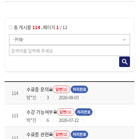
게시물 검색
,
총 게시물
114
페이지
1
/ 12
국가회계이론 과정 목록 으로 번호, 제목, 작성자, 조회수, 등록 일로 나열 되고 있습니다.
수료증 문의
답변(1)
처리완료
114
방*진
3
2026-08-03
수강 가능여부
답변(1)
처리완료
113
박*진
6
2026-07-22
수료증 관련
답변(1)
처리완료
112