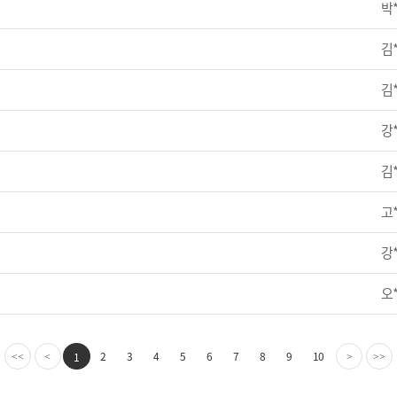
박
김
김
강
김
고
강
오
2
3
4
5
6
7
8
9
10
1
<<
<
>
>>