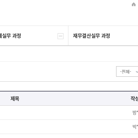
계실무 과정
재무결산실무 과정
제목
작
방
박