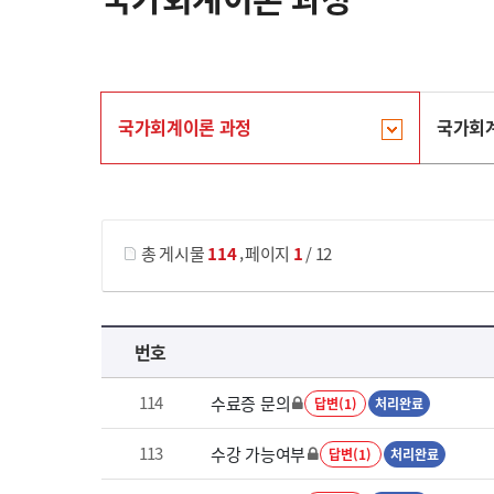
국가회계이론 과정
국가회
게시물 검색
,
총 게시물
114
페이지
1
/ 12
국가회계이론 과정 목록 으로 번호, 제목, 작성자, 조회수, 등록 일로 나열 되고 있습니다.
번호
114
수료증 문의
답변(1)
처리완료
113
수강 가능여부
답변(1)
처리완료