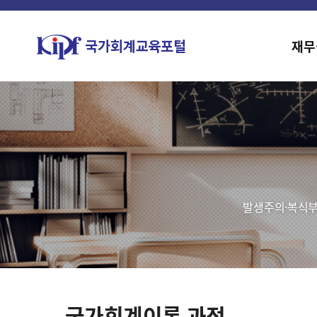
재무
발생주의·복식부
국가회계이론 과정